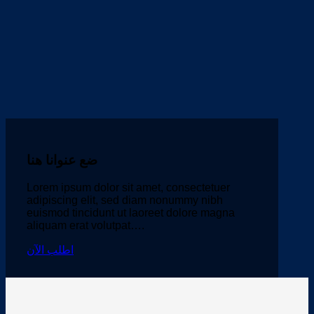
ضع عنوانا هنا
Lorem ipsum dolor sit amet, consectetuer
adipiscing elit, sed diam nonummy nibh
euismod tincidunt ut laoreet dolore magna
aliquam erat volutpat….
اطلب الآن