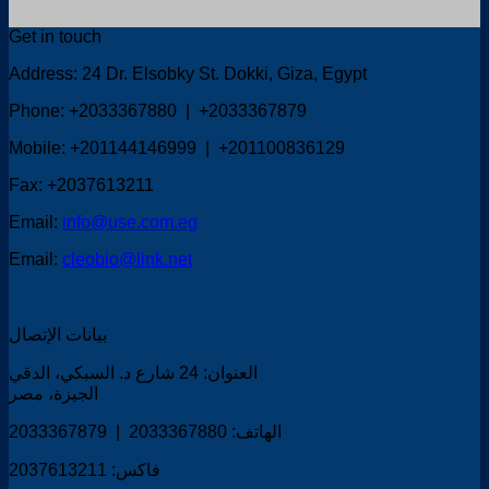
Get in touch
Address: 24 Dr. Elsobky St. Dokki, Giza, Egypt
Phone: +2033367880 | +2033367879
Mobile: +201144146999 | +201100836129
Fax: +2037613211
Email:
info@use.com.eg
Email:
cleobio@link.net
بيانات الإتصال
العنوان: 24 شارع د. السبكي، الدقي
الجيزة، مصر
الهاتف: 2033367880 | 2033367879
فاكس: 2037613211