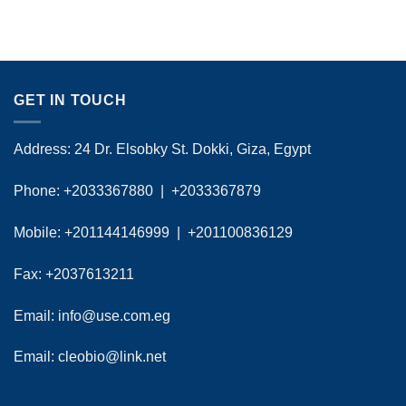
GET IN TOUCH
Address: 24 Dr. Elsobky St. Dokki, Giza, Egypt
Phone: +2033367880 | +2033367879
Mobile: +201144146999 | +201100836129
Fax: +2037613211
Email:
info@use.com.eg
Email:
cleobio@link.net