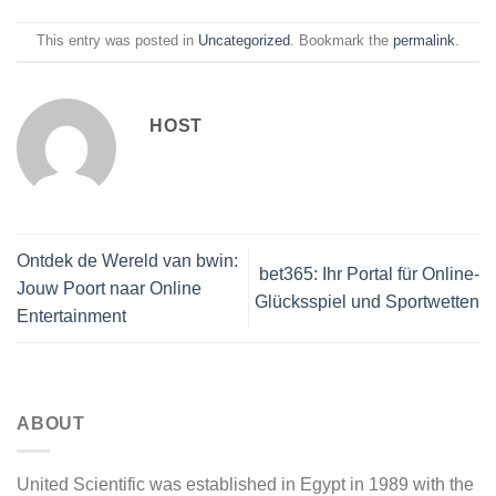
This entry was posted in
Uncategorized
. Bookmark the
permalink
.
HOST
Ontdek de Wereld van bwin:
bet365: Ihr Portal für Online-
Jouw Poort naar Online
Glücksspiel und Sportwetten
Entertainment
ABOUT
United Scientific was established in Egypt in 1989 with the