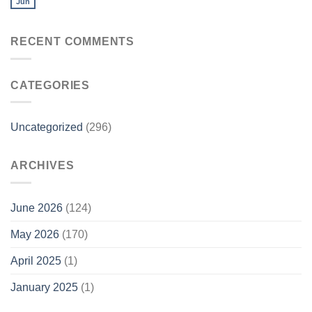
Jun
RECENT COMMENTS
CATEGORIES
Uncategorized
(296)
ARCHIVES
June 2026
(124)
May 2026
(170)
April 2025
(1)
January 2025
(1)