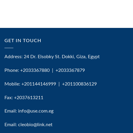
GET IN TOUCH
Address: 24 Dr. Elsobky St. Dokki, Giza, Egypt
Phone: +2033367880 | +2033367879
Mobile: +201144146999 | +201100836129
Fax: +2037613211
Email:
info@use.com.eg
Email:
cleobio@link.net