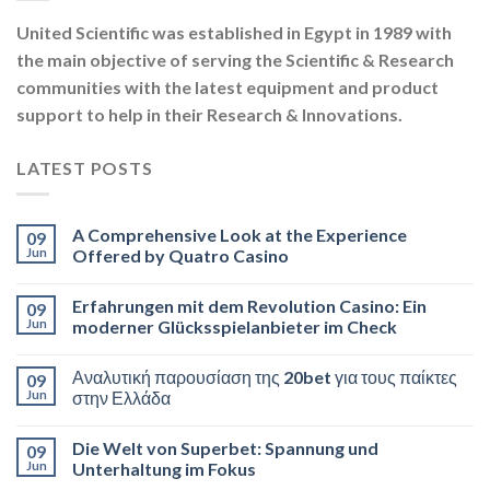
United Scientific was established in Egypt in 1989 with
the main objective of serving the Scientific & Research
communities with the latest equipment and product
support to help in their Research & Innovations.
LATEST POSTS
A Comprehensive Look at the Experience
09
Jun
Offered by Quatro Casino
Erfahrungen mit dem Revolution Casino: Ein
09
Jun
moderner Glücksspielanbieter im Check
Αναλυτική παρουσίαση της 20bet για τους παίκτες
09
Jun
στην Ελλάδα
Die Welt von Superbet: Spannung und
09
Jun
Unterhaltung im Fokus