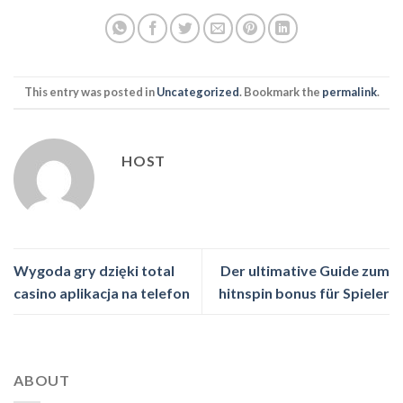
This entry was posted in
Uncategorized
. Bookmark the
permalink
.
HOST
Wygoda gry dzięki total
Der ultimative Guide zum
casino aplikacja na telefon
hitnspin bonus für Spieler
ABOUT