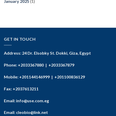
January 2025
(1)
GET IN TOUCH
Address: 24 Dr. Elsobky St. Dokki, Giza, Egypt
Phone: +2033367880 | +2033367879
Mobile: +201144146999 | +201100836129
Fax: +2037613211
Email:
info@use.com.eg
Email:
cleobio@link.net