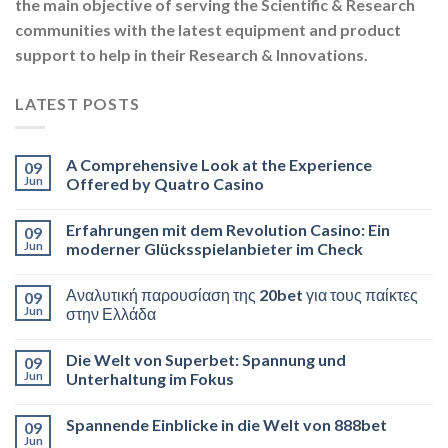
the main objective of serving the Scientific & Research
communities with the latest equipment and product
support to help in their Research & Innovations.
LATEST POSTS
A Comprehensive Look at the Experience
09
Jun
Offered by Quatro Casino
Erfahrungen mit dem Revolution Casino: Ein
09
Jun
moderner Glücksspielanbieter im Check
Αναλυτική παρουσίαση της 20bet για τους παίκτες
09
Jun
στην Ελλάδα
Die Welt von Superbet: Spannung und
09
Jun
Unterhaltung im Fokus
Spannende Einblicke in die Welt von 888bet
09
Jun