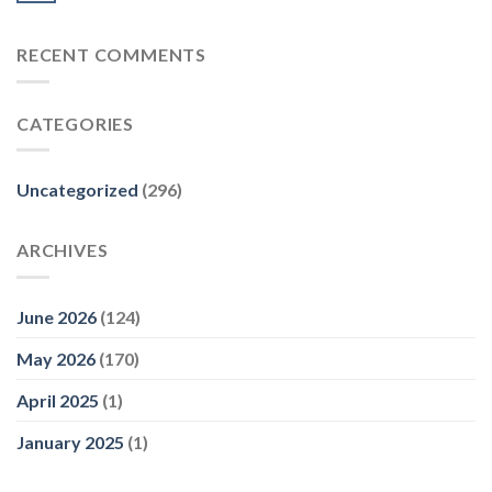
RECENT COMMENTS
CATEGORIES
Uncategorized
(296)
ARCHIVES
June 2026
(124)
May 2026
(170)
April 2025
(1)
January 2025
(1)