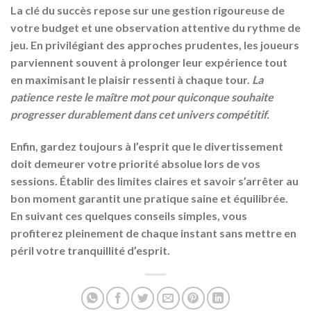
La clé du succès repose sur une gestion rigoureuse de
votre budget et une observation attentive du rythme de
jeu. En privilégiant des approches prudentes, les joueurs
parviennent souvent à prolonger leur expérience tout
en maximisant le plaisir ressenti à chaque tour.
La
patience reste le maître mot pour quiconque souhaite
progresser durablement dans cet univers compétitif.
Enfin, gardez toujours à l’esprit que le divertissement
doit demeurer votre priorité absolue lors de vos
sessions. Établir des limites claires et savoir s’arrêter au
bon moment garantit une pratique saine et équilibrée.
En suivant ces quelques conseils simples, vous
profiterez pleinement de chaque instant sans mettre en
péril votre tranquillité d’esprit.