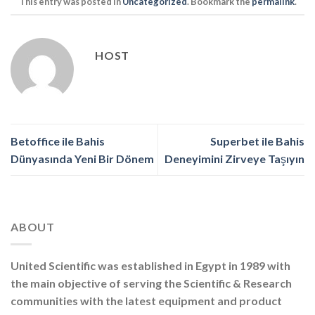
This entry was posted in
Uncategorized
. Bookmark the
permalink
.
HOST
Betoffice ile Bahis
Superbet ile Bahis
Dünyasında Yeni Bir Dönem
Deneyimini Zirveye Taşıyın
ABOUT
United Scientific was established in Egypt in 1989 with
the main objective of serving the Scientific & Research
communities with the latest equipment and product