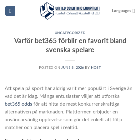
Skip
to
Languages
content
UNCATEGORIZED
Varför bet365 förblir en favorit bland
svenska spelare
POSTED ON
JUNE 8, 2026
BY
HOST
Att spela på sport har aldrig varit mer populärt i Sverige än
vad det är idag. Många entusiaster väljer att utforska
bet365 odds
för att hitta de mest konkurrenskraftiga
alternativen på marknaden. Plattformen erbjuder en
användarvänlig upplevelse som gör det enkelt att följa
matcher och placera spel i realtid.