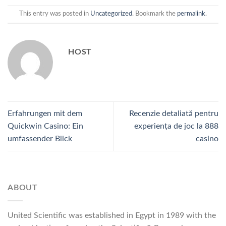
This entry was posted in
Uncategorized
. Bookmark the
permalink
.
HOST
Erfahrungen mit dem
Recenzie detaliată pentru
Quickwin Casino: Ein
experiența de joc la 888
umfassender Blick
casino
ABOUT
United Scientific was established in Egypt in 1989 with the