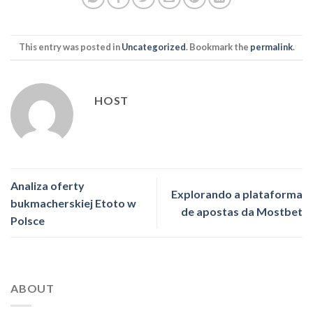
This entry was posted in
Uncategorized
. Bookmark the
permalink
.
HOST
Analiza oferty
Explorando a plataforma
bukmacherskiej Etoto w
de apostas da Mostbet
Polsce
ABOUT