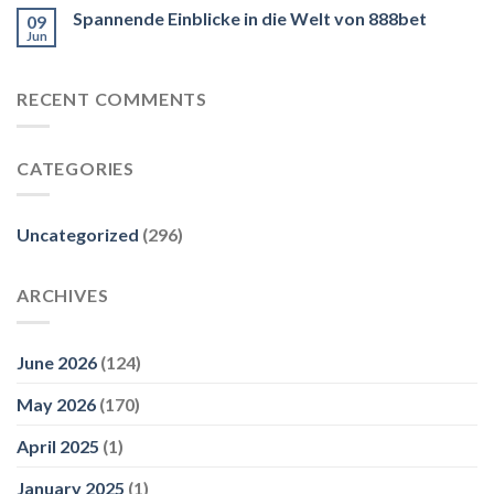
Spannende Einblicke in die Welt von 888bet
09
Jun
RECENT COMMENTS
CATEGORIES
Uncategorized
(296)
ARCHIVES
June 2026
(124)
May 2026
(170)
April 2025
(1)
January 2025
(1)