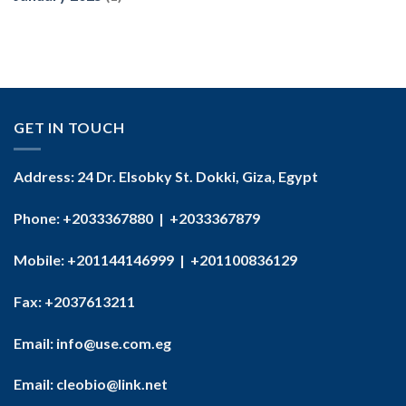
GET IN TOUCH
Address: 24 Dr. Elsobky St. Dokki, Giza, Egypt
Phone: +2033367880 | +2033367879
Mobile: +201144146999 | +201100836129
Fax: +2037613211
Email:
info@use.com.eg
Email:
cleobio@link.net