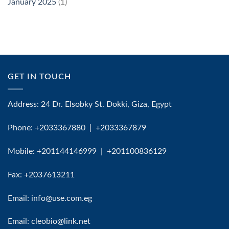
January 2025
(1)
GET IN TOUCH
Address: 24 Dr. Elsobky St. Dokki, Giza, Egypt
Phone: +2033367880 | +2033367879
Mobile: +201144146999 | +201100836129
Fax: +2037613211
Email:
info@use.com.eg
Email:
cleobio@link.net