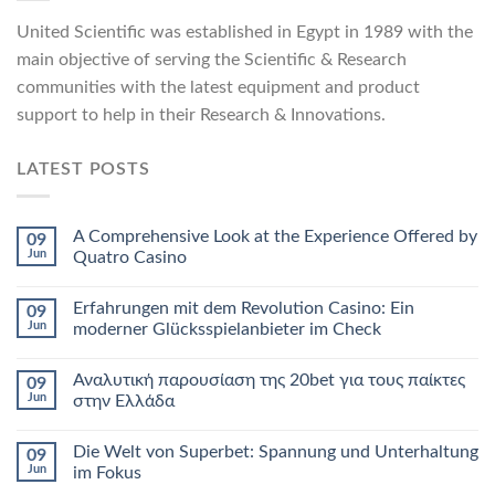
United Scientific was established in Egypt in 1989 with the
main objective of serving the Scientific & Research
communities with the latest equipment and product
support to help in their Research & Innovations.
LATEST POSTS
A Comprehensive Look at the Experience Offered by
09
Jun
Quatro Casino
Erfahrungen mit dem Revolution Casino: Ein
09
Jun
moderner Glücksspielanbieter im Check
Αναλυτική παρουσίαση της 20bet για τους παίκτες
09
Jun
στην Ελλάδα
Die Welt von Superbet: Spannung und Unterhaltung
09
Jun
im Fokus