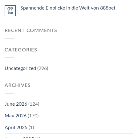
Spannende Einblicke in die Welt von 888bet
09
Jun
RECENT COMMENTS
CATEGORIES
Uncategorized
(296)
ARCHIVES
June 2026
(124)
May 2026
(170)
April 2025
(1)