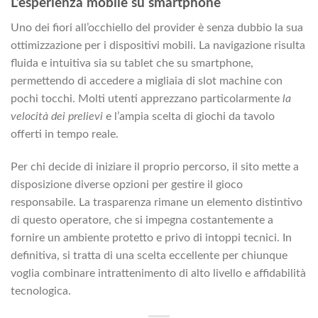
L’esperienza mobile su smartphone
Uno dei fiori all’occhiello del provider è senza dubbio la sua
ottimizzazione per i dispositivi mobili. La navigazione risulta
fluida e intuitiva sia su tablet che su smartphone,
permettendo di accedere a migliaia di slot machine con
pochi tocchi. Molti utenti apprezzano particolarmente
la
velocità dei prelievi
e l’ampia scelta di giochi da tavolo
offerti in tempo reale.
Per chi decide di iniziare il proprio percorso, il sito mette a
disposizione diverse opzioni per gestire il gioco
responsabile. La trasparenza rimane un elemento distintivo
di questo operatore, che si impegna costantemente a
fornire un ambiente protetto e privo di intoppi tecnici. In
definitiva, si tratta di una scelta eccellente per chiunque
voglia combinare intrattenimento di alto livello e affidabilità
tecnologica.