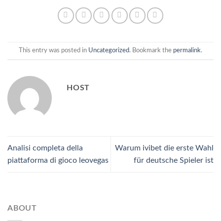
This entry was posted in
Uncategorized
. Bookmark the
permalink
.
HOST
Analisi completa della
Warum ivibet die erste Wahl
piattaforma di gioco leovegas
für deutsche Spieler ist
ABOUT