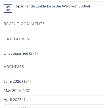
Spannende Einblicke in die Welt von 888bet
09
Jun
RECENT COMMENTS
CATEGORIES
Uncategorized
(296)
ARCHIVES
June 2026
(124)
May 2026
(170)
April 2025
(1)