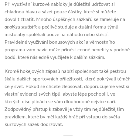
Při využívání kurzové nabídky je důležité udržovat si
chladnou hlavu a sázet pouze částky, které si můžete
dovolit ztratit. Mnoho úspěšných sázkařů se zaměřuje na
analýzu statistik
a pečlivě studuje aktuální formu týmů,
místo aby spoléhali pouze na náhodu nebo štěstí.
Pravidelné využívání bonusových akcí a věrnostního
programu vám navíc může přinést cenné benefity v podobě
bodů, které následně využijete k dalším sázkám.
Kromě hokejových zápasů nabízí společnost také pestrou
škálu dalších sportovních příležitostí, které pokrývají téměř
celý svět. Pokud se chcete zlepšovat, doporučujeme vést si
vlastní evidenci svých tipů, abyste lépe pochopili, ve
kterých disciplínách se vám dlouhodobě nejvíce daří.
Zodpovědný přístup k zábavě je vždy tím nejdůležitějším
pravidlem, které by měl každý hráč při vstupu do světa
kurzových sázek dodržovat.