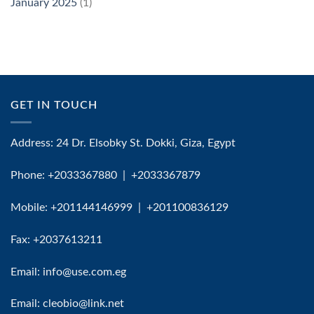
January 2025
(1)
GET IN TOUCH
Address: 24 Dr. Elsobky St. Dokki, Giza, Egypt
Phone: +2033367880 | +2033367879
Mobile: +201144146999 | +201100836129
Fax: +2037613211
Email:
info@use.com.eg
Email:
cleobio@link.net