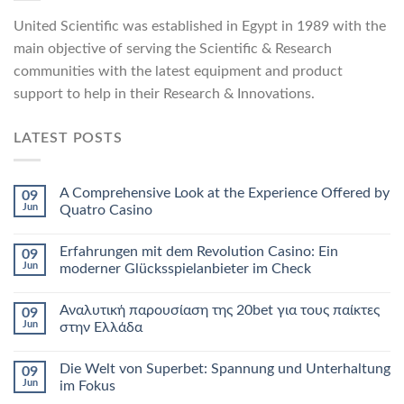
United Scientific was established in Egypt in 1989 with the
main objective of serving the Scientific & Research
communities with the latest equipment and product
support to help in their Research & Innovations.
LATEST POSTS
A Comprehensive Look at the Experience Offered by
09
Jun
Quatro Casino
Erfahrungen mit dem Revolution Casino: Ein
09
Jun
moderner Glücksspielanbieter im Check
Αναλυτική παρουσίαση της 20bet για τους παίκτες
09
Jun
στην Ελλάδα
Die Welt von Superbet: Spannung und Unterhaltung
09
Jun
im Fokus